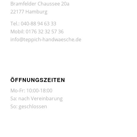
Bramfelder Chaussee 20a
22177 Hamburg
Tel.: 040-88 94 63 33
Mobil: 0176 32 32 57 36
info@teppich-handwaesche.de
ÖFFNUNGSZEITEN
Mo-Fr: 10:00-18:00
Sa: nach Vereinbarung
So: geschlossen